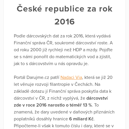
České republice za rok
2016
Podle dárcovských dat za rok 2016, která vydává
Finanční správa ČR, soukromé dárcovství roste. A
od roku 2000 již rychleji než HDP a mzdy. Pojďte
se s námi ponořit do matematických vod a zjistit,
jak to s dárcovstvím u nás opravdu je.
Portál Darujme.cz patří
Nadaci Via
, která se již 20
let věnuje rozvoji filantropie v Čechách. Na
základě dotazu jí Finanční správa poskytla data k
dárcovství v ČR, z nichž vyplývá, že
dárcovství
zde v roce 2016 narostlo o téměř 13 %
. To
znamená, že dary uvedené v daňových přiznáních
poplatníků dosáhly hranice
6 miliard Kč
.
Připočteme-li však k tomuto číslu i dary, které se v