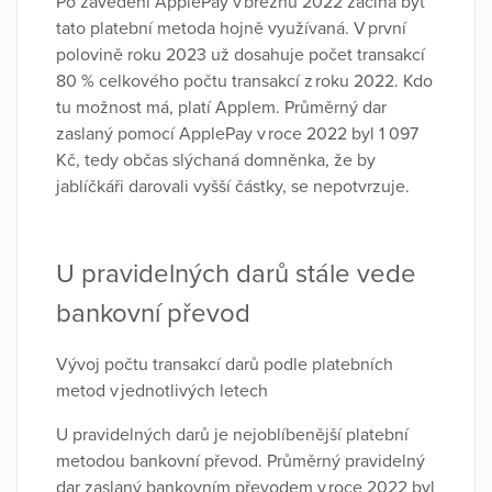
Po zavedení ApplePay v březnu 2022 začíná být
tato platební metoda hojně využívaná. V první
polovině roku 2023 už dosahuje počet transakcí
80 % celkového počtu transakcí z roku 2022. Kdo
tu možnost má, platí Applem. Průměrný dar
zaslaný pomocí ApplePay v roce 2022 byl 1 097
Kč, tedy občas slýchaná domněnka, že by
jablíčkáři darovali vyšší částky, se nepotvrzuje.
U pravidelných darů stále vede
bankovní převod
Vývoj počtu transakcí darů podle platebních
metod v jednotlivých letech
U pravidelných darů je nejoblíbenější platební
metodou bankovní převod. Průměrný pravidelný
dar zaslaný bankovním převodem v roce 2022 byl