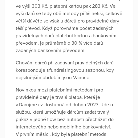
ve výši 303 Kč, platební kartou pak 283 Kč. Ve
výši darů se tedy obě metody příliš neliší, celkově
větší důvěře se však u dárců pro pravidelné dary
těší převod. Když porovnáme počet zadaných
pravidelných darů platební kartou a bankovním
převodem, je průměrně o 30 % více darů
zadaných bankovním převodem.
Chování dárců při zadávání pravidelných darů
koresponduje s fundraisingovou sezonou, kdy
nejsilnějším obdobím jsou Vánoce.
Novinkou mezi platebními metodami pro
pravidelné dary je trvalá platba, která je
v Darujme.cz dostupná od dubna 2023. Jde o
službu, která umožňuje dárcům zadat trvalý
příkaz v jedné flow bez nutnosti přecházet do
internetového nebo mobilního bankovnictví.
V prvním měsíci, kdy byla platební metoda