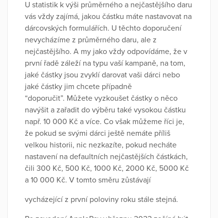
U statistik k výši průměrného a nejčastějšího daru
vás vždy zajímá, jakou částku máte nastavovat na
dárcovských formulářích. U těchto doporučení
nevycházíme z průměrného daru, ale z
nejčastějšího. A my jako vždy odpovídáme, že v
první řadě záleží na typu vaší kampaně, na tom,
jaké částky jsou zvyklí darovat vaši dárci nebo
jaké částky jim chcete případně
“doporučit”. Můžete vyzkoušet částky o něco
navýšit a zařadit do výběru také vysokou částku
např. 10 000 Kč a více. Co však můžeme říci je,
že pokud se svými dárci ještě nemáte příliš
velkou historii, nic nezkazíte, pokud necháte
nastavení na defaultních nejčastějších částkách,
čili 300 Kč, 500 Kč, 1000 Kč, 2000 Kč, 5000 Kč
a 10 000 Kč. V tomto směru zůstávají
vycházející z první poloviny roku stále stejná.