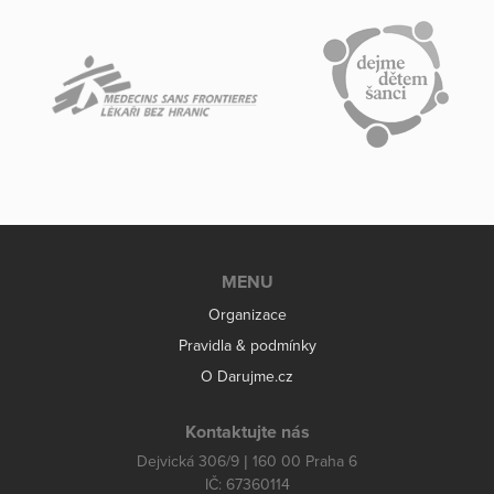
MENU
Organizace
Pravidla & podmínky
O Darujme.cz
Kontaktujte nás
Dejvická 306/9 | 160 00 Praha 6
IČ: 67360114