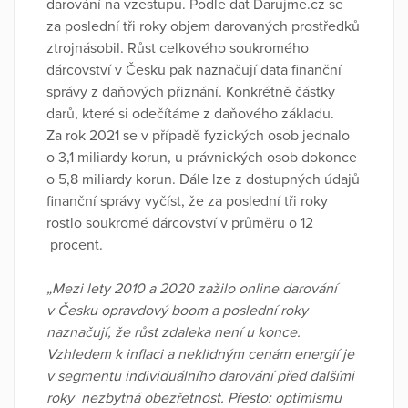
darování na vzestupu. Podle dat Darujme.cz se
za poslední tři roky objem darovaných prostředků
ztrojnásobil. Růst celkového soukromého
dárcovství v Česku pak naznačují data finanční
správy z daňových přiznání. Konkrétně částky
darů, které si odečítáme z daňového základu.
Za rok 2021 se v případě fyzických osob jednalo
o 3,1 miliardy korun, u právnických osob dokonce
o 5,8 miliardy korun. Dále lze z dostupných údajů
finanční správy vyčíst, že za poslední tři roky
rostlo soukromé dárcovství v průměru o 12
procent.
„Mezi lety 2010 a 2020 zažilo online darování
v Česku opravdový boom a poslední roky
naznačují, že růst zdaleka není u konce.
Vzhledem k inflaci a neklidným cenám energií je
v segmentu individuálního darování před dalšími
roky nezbytná obezřetnost. Přesto: optimismu