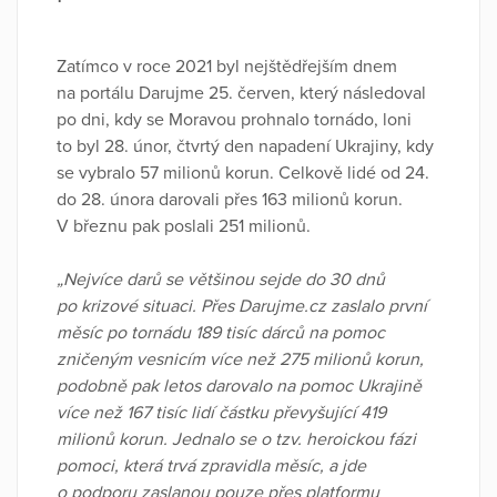
Zatímco v roce 2021 byl nejštědřejším dnem
na portálu Darujme 25. červen, který následoval
po dni, kdy se Moravou prohnalo tornádo, loni
to byl 28. únor, čtvrtý den napadení Ukrajiny, kdy
se vybralo 57 milionů korun. Celkově lidé od 24.
do 28. února darovali přes 163 milionů korun.
V březnu pak poslali 251 milionů.
„Nejvíce darů se většinou sejde do 30 dnů
po krizové situaci. Přes Darujme.cz zaslalo první
měsíc po tornádu 189 tisíc dárců na pomoc
zničeným vesnicím více než 275 milionů korun,
podobně pak letos darovalo na pomoc Ukrajině
více než 167 tisíc lidí částku převyšující 419
milionů korun. Jednalo se o tzv. heroickou fázi
pomoci, která trvá zpravidla měsíc, a jde
o podporu zaslanou pouze přes platformu