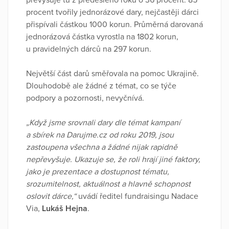
převyšuje tu z předešlého roku o 36 procent. 85
procent tvořily jednorázové dary, nejčastěji dárci
přispívali částkou 1000 korun. Průměrná darovaná
jednorázová částka vyrostla na 1802 korun,
u pravidelných dárců na 297 korun.
Největší část darů směřovala na pomoc Ukrajině.
Dlouhodobě ale žádné z témat, co se týče
podpory a pozornosti, nevyčnívá.
„Když jsme srovnali dary dle témat kampaní
a sbírek na Darujme.cz od roku 2019, jsou
zastoupena všechna a žádné nijak rapidně
nepřevyšuje. Ukazuje se, že roli hrají jiné faktory,
jako je prezentace a dostupnost tématu,
srozumitelnost, aktuálnost a hlavně schopnost
oslovit dárce,“
uvádí ředitel fundraisingu Nadace
Via,
Lukáš Hejna
.