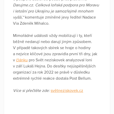
Darujme.cz. Celková loňská podpora pro Moravu
i letošní pro Ukrajinu je samozřejmě mnohem
vyšší,“
komentuje zmíněné jevy ředitel Nadace
Via Zdeněk Mihalco.
Mimořádné události vždy mobilizují i ty, kteří
běžně nedarují nebo darují jiným způsobem.
V případě takových sbírek se hraje o hodiny
a nejvíce klíčové jsou zpravidla první tři dny, jak
v
článku
pro Svět neziskovek analyzoval loni
v září Lukáš Hejna. Do desítky nejúspěšnějších
organizací za rok 2022 se právě v důsledku
extrémně rychlé reakce dostala Post Bellum.
Více si přečtěte zde:
světneziskovek.cz