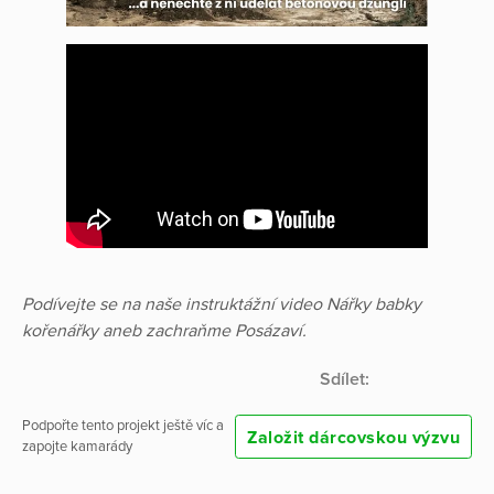
Podívejte se na naše instruktážní video
Nářky babky
kořenářky aneb zachraňme Posázaví.
Sdílet:
Podpořte tento projekt ještě víc a
Založit dárcovskou výzvu
zapojte kamarády