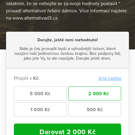
ostatním, že se nebojíte se za svoje hodnoty postavit *
prosadí alternativní řešení dálnice. Více informací najdete
na www.alternativad3.cz.
Darujte, ještě není rozhodnuto!
Stále je čas prosadit lepší a výhodnější řešení, které
nezjizví naší jedinečnou českou krajinu. Bez podpory lidí,
jako jste Vy, to ale nepůjde. Darujte ještě dnes.
Přispět v
Kč
:
Jiná částka
5 000 Kč
2 000 Kč
1 000 Kč
500 Kč
Darovat
2 000
Kč