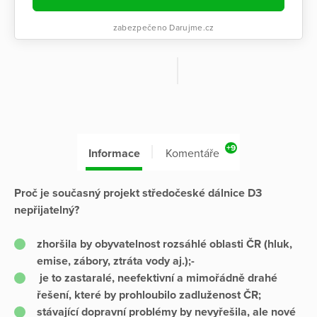
zabezpečeno Darujme.cz
+9
Informace
Komentáře
Proč je současný projekt středočeské dálnice D3
nepřijatelný?
zhoršila by obyvatelnost rozsáhlé oblasti ČR (hluk,
emise, zábory, ztráta vody aj.);-
je to zastaralé, neefektivní a mimořádně drahé
řešení, které by prohloubilo zadluženost ČR;
stávající dopravní problémy by nevyřešila, ale nové