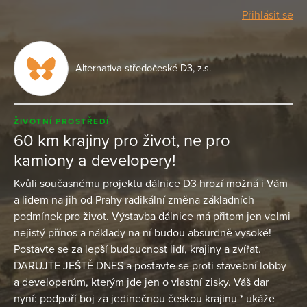
Přihlásit se
Alternativa středočeské D3, z.s.
ŽIVOTNÍ PROSTŘEDÍ
60 km krajiny pro život, ne pro
kamiony a developery!
Kvůli současnému projektu dálnice D3 hrozí možná i Vám
a lidem na jih od Prahy radikální změna základních
podmínek pro život. Výstavba dálnice má přitom jen velmi
nejistý přínos a náklady na ní budou absurdně vysoké!
Postavte se za lepší budoucnost lidí, krajiny a zvířat.
DARUJTE JEŠTĚ DNES a postavte se proti stavební lobby
a developerům, kterým jde jen o vlastní zisky. Váš dar
nyní: podpoří boj za jedinečnou českou krajinu * ukáže