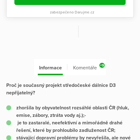
zabezpečeno Darujme.cz
+9
Informace
Komentáře
Proč je současný projekt středočeské dálnice D3
nepřijatelný?
zhoršila by obyvatelnost rozsáhlé oblasti ČR (hluk,
emise, zábory, ztráta vody aj.);-
je to zastaralé, neefektivní a mimořádně drahé
řešení, které by prohloubilo zadluženost ČR;
stávající dopravní problémy by nevyřešila, ale nové