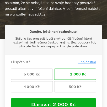
ostatním, že se nebojíte se za svoje hodnoty postavit *
prosadí alternativní řešení dálnice. Více informací najdete
na www.alternativad3.cz.
Darujte, ještě není rozhodnuto!
Stále je čas prosadit lepší a výhodnější řešení, které
nezjizví naší jedinečnou českou krajinu. Bez podpory lidí,
jako jste Vy, to ale nepůjde. Darujte ještě dnes.
Přispět v
Kč
:
Jiná částka
5 000 Kč
2 000 Kč
1 000 Kč
500 Kč
Darovat
2 000
Kč