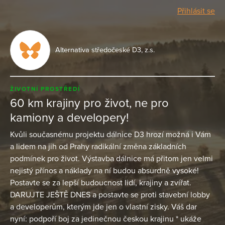
Přihlásit se
Alternativa středočeské D3, z.s.
ŽIVOTNÍ PROSTŘEDÍ
60 km krajiny pro život, ne pro
kamiony a developery!
Kvůli současnému projektu dálnice D3 hrozí možná i Vám
a lidem na jih od Prahy radikální změna základních
podmínek pro život. Výstavba dálnice má přitom jen velmi
nejistý přínos a náklady na ní budou absurdně vysoké!
Postavte se za lepší budoucnost lidí, krajiny a zvířat.
DARUJTE JEŠTĚ DNES a postavte se proti stavební lobby
a developerům, kterým jde jen o vlastní zisky. Váš dar
nyní: podpoří boj za jedinečnou českou krajinu * ukáže