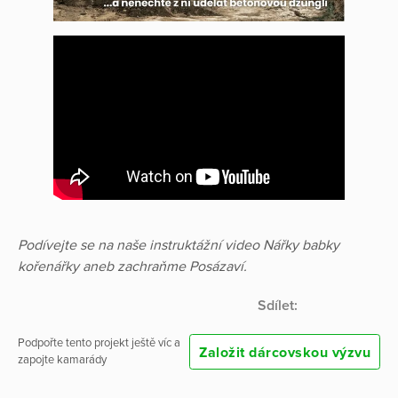
Podívejte se na naše instruktážní video
Nářky babky
kořenářky aneb zachraňme Posázaví.
Sdílet:
Podpořte tento projekt ještě víc a
Založit dárcovskou výzvu
zapojte kamarády