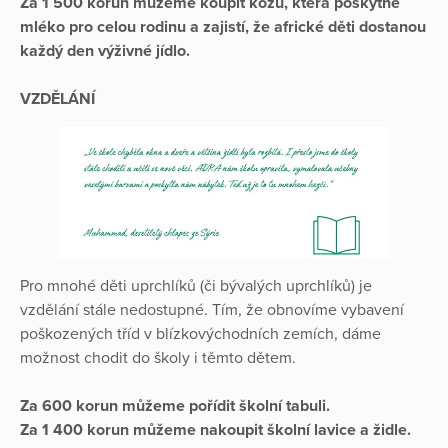
Za 1 500 korun můžeme koupit kozu, která poskytne
mléko pro celou rodinu a zajistí, že africké děti dostanou
každý den výživné jídlo.
VZDĚLÁNÍ
Pro mnohé děti uprchlíků (či bývalých uprchlíků) je
vzdělání stále nedostupné. Tím, že obnovíme vybavení
poškozených tříd v blízkovýchodních zemích, dáme
možnost chodit do školy i těmto dětem.
Za 600 korun můžeme pořídit školní tabuli.
Za 1 400 korun můžeme nakoupit školní lavice a židle.