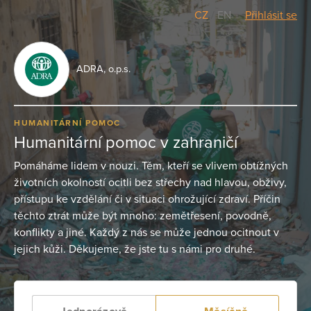
CZ
/
EN
Přihlásit se
ADRA, o.p.s.
HUMANITÁRNÍ POMOC
Humanitární pomoc v zahraničí
Pomáháme lidem v nouzi. Těm, kteří se vlivem obtížných
životních okolností ocitli bez střechy nad hlavou, obživy,
přístupu ke vzdělání či v situaci ohrožující zdraví. Příčin
těchto ztrát může být mnoho: zemětřesení, povodně,
konflikty a jiné. Každý z nás se může jednou ocitnout v
jejich kůži. Děkujeme, že jste tu s námi pro druhé.