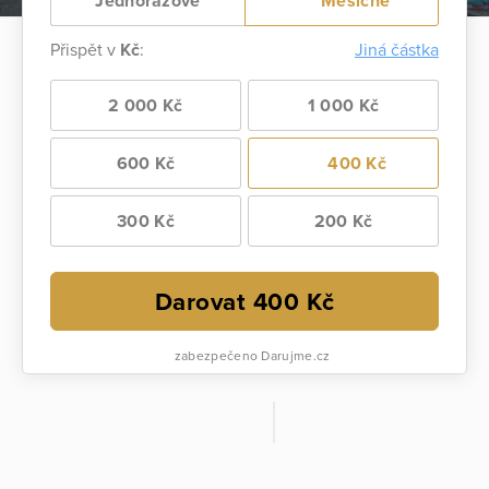
Jednorázově
Měsíčně
Přispět v
Kč
:
Jiná částka
2 000 Kč
1 000 Kč
600 Kč
400 Kč
300 Kč
200 Kč
Darovat
400
Kč
zabezpečeno Darujme.cz