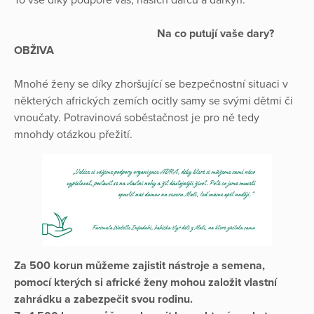
To vše díky podpoře vás, našich dárců a dárkyň.
Na co putují vaše dary?
OBŽIVA
Mnohé ženy se díky zhoršující se bezpečnostní situaci v
některých afrických zemích ocitly samy se svými dětmi či
vnoučaty. Potravinová soběstačnost je pro ně tedy
mnohdy otázkou přežití.
Za 500 korun můžeme zajistit nástroje a semena,
pomocí kterých si africké ženy mohou založit vlastní
zahrádku a zabezpečit svou rodinu.